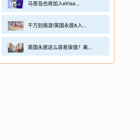
马恩岛也将加入eVisa...
千万别搞混!英国永居&入...
英国永居这么容易保值？离...