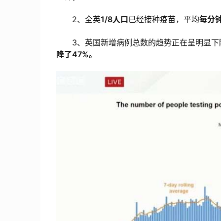
2、全英
1/8人口
已经接种疫苗，平均
每分钟
3、英国新增病例总数的趋势正在呈明显下降，截
降了47%。