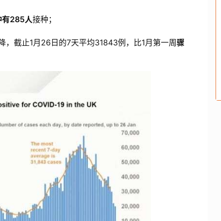
有285人
接种；
止1月26日的7天平均31843例，比1月第一周
骤