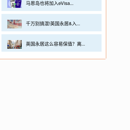
马恩岛也将加入eVisa...
千万别搞混!英国永居&入...
英国永居这么容易保值？离...