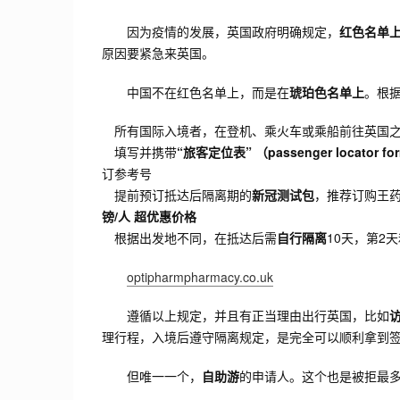
因为疫情的发展，英国政府明确规定，
红色名单上的
原因要紧急来英国。
中国不在红色名单上，而是在
琥珀色名单上
。根
所有国际入境者，在登机、乘火车或乘船前往英国之
填写并携带
“旅客定位表” （passenger locator fo
订参考号
提前预订抵达后隔离期的
新冠测试包
，推荐订购王
镑/人 超优惠价格
根据出发地不同，在抵达后需
自行隔离
10天，第2
optipharmpharmacy.co.uk
遵循以上规定，并且有正当理由出行英国，比如
理行程，入境后遵守隔离规定，是完全可以顺利拿到
但唯一一个，
自助游
的申请人。这个也是被拒最