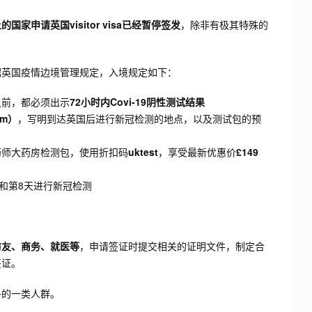
国家申请英国visitor visa已经暂停签发
，除非有极其特殊的
据英国疫情边境管理规定，入境规定如下：
前，都必须出示
72小时内Covi-19阴性测试结果
rm）
，写明到达英国后进行新冠检测的地点，以及测试包的预
药师大药房检测包，使用折扣码
uktest
，享受最新优惠价
£149
天和第8天进行新冠检测
访友、商务、就医等
，申请签证时提交相关的证明文件，制定合
签证。
多的一类人群。