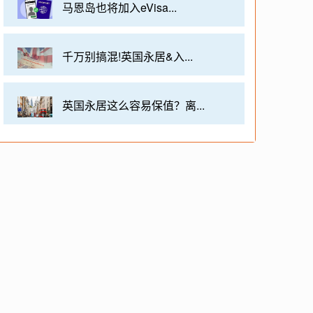
马恩岛也将加入eVisa...
千万别搞混!英国永居&入...
英国永居这么容易保值？离...