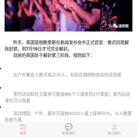
昨天，英国首相鲍里斯在新闻发布会中正式官宣：推迟四周解
除封锁，到
7
月
19
日才可完全解封。
目前的英国处于解封第三阶段，规则如下：
在户外聚会人数可高达30人，包括在酒吧和饭店的花园里
室内活动和社交最多只能容纳6个人或来自2户家庭；室内运动
课也可以恢复
活动场馆：户外，最多可容纳4000人或上座率50%，以人数更
低者为准
较大足球场最多可容纳10000名球迷或上座率25%，以人数更
首页
联系我们
加入我们