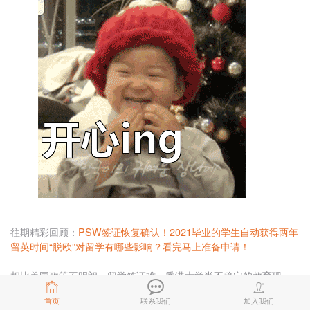
往期精彩回顾：
PSW签证恢复确认！2021毕业的学生自动获得两年
留英时间
“脱欧”对留学有哪些影响？看完马上准备申请！
相比美国政策不明朗、留学签证难，香港大学尚不稳定的教育现
状，英国这一系列留学利好政策，使得想去往香港和美国两地的申
首页
联系我们
加入我们
请人，目标纷纷对准了英国。申请英国留学的人数不断增加，