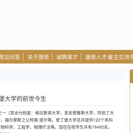
常见问答
关于唐顿
诚聘英才
唐顿人才/雇主交流
爱丁堡大学的前世今生
学之一（其余分别是：格拉斯哥大学，圣安德鲁斯大学，阿伯丁大
，福尔摩斯之父柯南·道尔等。爱丁堡大学总共提供122个本科
物科学，工程学，物理疗法等。现在在校学生共有18492名，