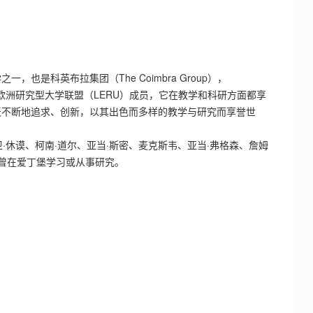
也是科英布拉集团（The Coimbra Group），
员，及欧洲研究型大学联盟（LERU）成员，它在教学和科研方面都享
天不断地追求、创新，以其出色而多样的教学与研究而享誉世
·休谟、柯南·道尔、亚当·斯密、麦克斯韦、亚当·弗格森、詹姆
均曾在爱丁堡学习或从事研究。