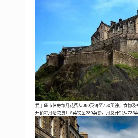
爱丁堡市住房每月花费从380英镑至750英镑，食物及
开销每月话花费115英镑至280英镑。月总开销从735