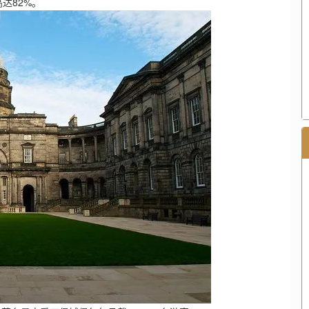
达82%。