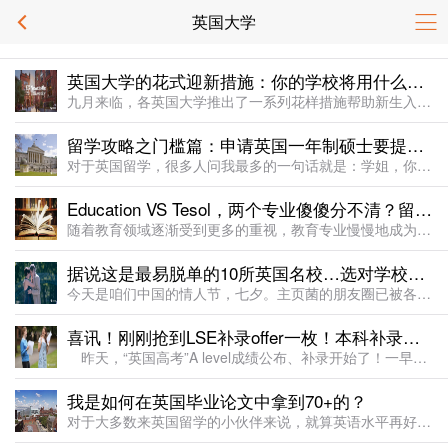
英国大学
英国大学的花式迎新措施：你的学校将用什么方式迎接你？
九月来临，各英国大学推出了一系列花样措施帮助新生入学以减轻疫情影响。在这里，学姐给大家盘一盘英国留学的相关措施。纽卡斯尔大学大学将在9月1日-3日举行线上行前说明会。大学启动与海南航空合作的包机计划，
留学攻略之门槛篇：申请英国一年制硕士要提前多久准备？雅思、均分、专业有何要求？
对于英国留学，很多人问我最多的一句话就是：学姐，你认为申请到UCL最关键的秘诀在哪里？申请一年制的留学，提前多久准备比较合适？一句话回答：越早越好！许多同学对英国一年制硕士的申请，有一个很大的疑问，那
Education VS Tesol，两个专业傻傻分不清？留学的你该选择哪个？
随着教育领域逐渐受到更多的重视，教育专业慢慢地成为英国留学的热门选择之一。学姐经常收到有同学提问，教育专业怎么选呀？Education专业和Tesol专业有什么区别？今天就来说一说Education专
据说这是最易脱单的10所英国名校…选对学校和专业才有资格秀恩爱？
今天是咱们中国的情人节，七夕。主页菌的朋友圈已被各种虐狗刷屏～脱单难，留学生想要在异国他乡找到一个知己，更不容易。相信来英国留学的小伙伴们，肯定或多或少地期待过找一个英国男朋友/女朋友吧？如果你也是这
喜讯！刚刚抢到LSE补录offer一枚！本科补录大战开始，剑桥也参与调剂！
昨天，“英国高考”A level成绩公布、补录开始了！一早6：00，小唐的留学团队就守候在电脑前，为各位留学朋友们开始了抢offer大战！ 我们也收到无数学生和家长的消息，询问英国大学补录申请的开
我是如何在英国毕业论文中拿到70+的？
对于大多数来英国留学的小伙伴来说，就算英语水平再好、与人交流再流利无障碍，当运用这种语言进行一门新课程的学习、尤其是写作的时候，由于文化差异、写作逻辑、学术要求、专业词汇等各方面的挑战，难免会遇到一些