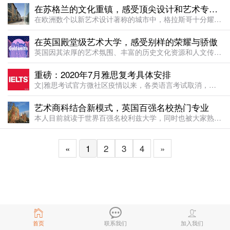
在苏格兰的文化重镇，感受顶尖设计和艺术专业的熏陶
在欧洲数个以新艺术设计著称的城市中，格拉斯哥十分耀眼，在远离大陆的大不列颠，当属独一无二。这对于一座向来以工业而非文化著称的城市来说有些奇怪。格拉斯哥，是苏格兰的文化重镇，虽然没有爱丁堡“文学之城”的
在英国殿堂级艺术大学，感受别样的荣耀与骄傲
英国因其浓厚的艺术氛围、丰富的历史文化资源和人文传统，以及丰富的艺术产业而成为艺术生最想去留学的国家之一。大部分开始计划去英国留学的艺术生更多了解的是伦敦艺术大学和皇家艺术学院，但其实还有一所顶级英国
重磅：2020年7月雅思复考具体安排
文|雅思考试官方微社区疫情以来，各类语言考试取消，给想要留学、尤其是已经拿到有条件offer的小伙伴们带来不小的阻碍。而就在今天！各大考试官方终于官宣了7月复考的消息，一起来看下复考的具体安排吧。根据
艺术商科结合新模式，英国百强名校热门专业
本人目前就读于世界百强名校利兹大学，同时也被大家熟知为哥哥“张国荣”的母校，现就读于广告设计专业(MA Advertising and Design)。利兹大学所在位置是英国第二大金融城市利兹市中心，
«
1
2
3
4
»
首页
联系我们
加入我们