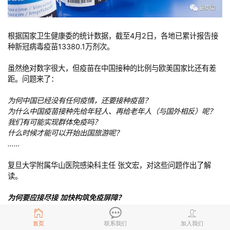
根据国家卫生健康委的统计数据，截至4月2日，各地已累计报告接
种新冠病毒疫苗13380.1万剂次。
虽然绝对数字很大，但疫苗在中国接种的比例与欧美国家比还有差
距。问题来了：
为何中国已经没有任何疫情，还要接种疫苗？
为什么中国疫苗接种先给年轻人、再给老年人（与国外相反）呢？
我们有可能实现群体免疫吗？
什么时候才能可以开始出国旅游呢？
……
复旦大学附属华山医院感染科主任 张文宏，对这些问题作出了解
读。
为何要应接尽接 加快构筑免疫屏障？
在中国较大的人口基数下，目前的疫苗接种率仅在4%左右，不仅距
首页
联系我们
加入我们
构筑免疫屏障所需的70%存在差距，也与某些发达经济体相比存在