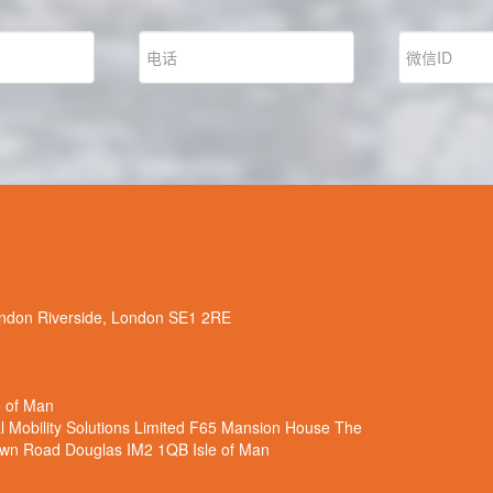
n Riverside, London SE1 2RE
6
 of Man
obility Solutions Limited F65 Mansion House The
own Road Douglas IM2 1QB Isle of Man
6