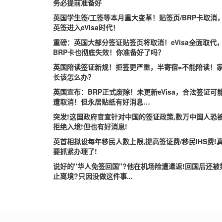
务必提前准备好
英国学生签/工签等本月重大变革！贴签页/BRP卡取消
英签进入eVisa时代！
重磅：英国大部分签证贴签页将取消！eVisa全面取代
BRP卡也彻底失效！你准备好了吗？
英国陪读签证新规！拒签更严重，半寄宿=不能陪读！
长该怎么办？
英国宣布：BRP正式废除！未更新eVisa，合法签证可
遭取消！但永居贴纸有好消息…
突发!这国政府官宣针对中国的签证政策,数万中国人恐
拒绝入境!但也有好消息!
英首相拟设每年移民人数上限,提高签证费/移民IHS费!
要抓紧办理了!
说好的"华人免签回国"?他在机场险遭遣返!回国后还被
止离境?只因没做这件事...