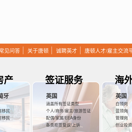
常见问答
关于唐顿
诚聘英才
唐顿人才/雇主交流
房产
签证服务
海
葡萄牙
英国
英国
涵盖所有签证类型
白领岗
房移民
个人/商务/雇主/旅游签证
蓝领岗
房移民
配偶/家属/EEA身份
管理岗
各类拒签复议/上诉
创业投资