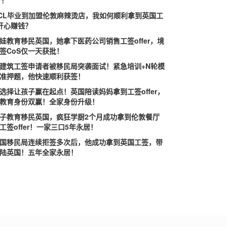
er！”
CL毕业到加盟伦敦麻辣烫店，我如何顺利拿到英国工
开心赚钱？
娃教育移民英国，她拿下医药公司销售工签offer，境
签CoS仅一天获批！
建筑工签申请者被移民局突袭面试！紧急培训+N轮模
准押题，他快速顺利获签！
选择让孩子赢在起点！英国陪读妈妈拿到工签offer，
教育身份双赢！全家身份升级！
子教育移民英国，疯狂学厨2个月成功拿到伦敦餐厅
工签offer！一家三口5年永居！
国移民局连续拒签多次后，他成功拿到英国工签，带
陆英国！五年全家永居！