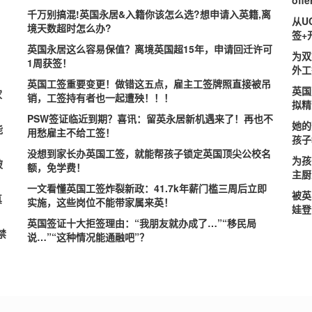
off
千万别搞混!英国永居&入籍你该怎么选?想申请入英籍,离
从U
，
境天数超时怎么办?
签+
英国永居这么容易保值？离境英国超15年，申请回迁许可
为双
，
1周获签！
外工
英国工签重要变更！做错这五点，雇主工签牌照直接被吊
英国
家
销，工签持有者也一起遭殃！！！
拟精
PSW签证临近到期？喜讯：留英永居新机遇来了！再也不
她的
能
用愁雇主不给工签！
孩子
没想到家长办英国工签，就能帮孩子锁定英国顶尖公校名
为孩
被
额，免学费！
主厨
一文看懂英国工签炸裂新政：41.7k年薪门槛三周后立即
被英
真
实施，这些岗位不能带家属来英！
娃登
英国签证十大拒签理由：“我朋友就办成了…”“移民局
禁
说…”“这种情况能通融吧”？