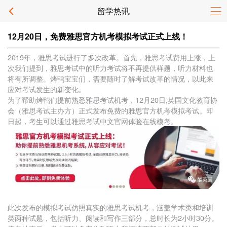
留学热讯
12月20日，免费雅思官方机考模拟考试正式上线！
2019年，雅思考试进行了多次改革。首先，雅思考试费用上涨，上
次我们提到，雅思考试中的听力考试将不再提供样题，听力材料也
将有所调整。烤鸭宝宝们，需要随时了解考试改革的情况，以此来
应对考试发生的新变化。
为了帮助烤鸭们提前熟悉雅思考试机考，12月20日,英国文化教育协
会（雅思考试主办方）正式发布免费的雅思官方机考模拟考试。即
日起，考生可以通过雅思考试中文官网体验在线模考。
此次发布的模拟考试仿照真实的雅思考试机考，涵盖学术类和培训
类两种试题，包括听力、阅读和写作三部分，总时长为2小时30分。