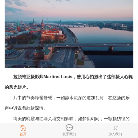
拉脱维亚摄影师Martins Lusis，曾用心拍摄出了这部摄人心魄
的风光短片。
片中的节奏静谧舒缓，一如静水流深的道加瓦河，在悠扬的乐
声中诉说着款款深情。
绚美的晚霞与红墙尖塔交相辉映，如梦似幻间，一颗颗彷徨的
心，就这样遗失在了诸神的黄昏……
首页
联系我们
加入我们