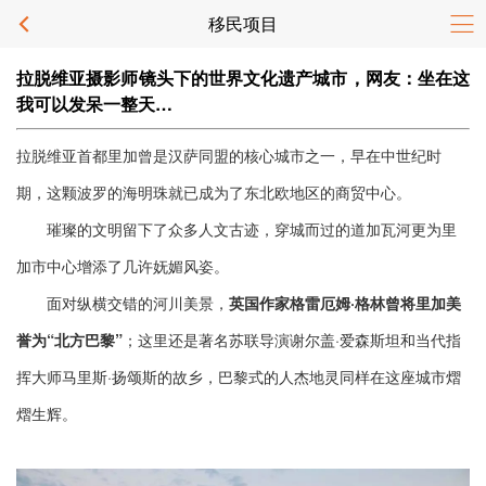
移民项目
拉脱维亚摄影师镜头下的世界文化遗产城市，网友：坐在这
我可以发呆一整天…
拉脱维亚首都里加曾是汉萨同盟的核心城市之一，早在中世纪时
期，这颗波罗的海明珠就已成为了东北欧地区的商贸中心。
璀璨的文明留下了众多人文古迹，穿城而过的道加瓦河更为里
加市中心增添了几许妩媚风姿。
面对纵横交错的河川美景，
英国作家格雷厄姆·格林曾将里加美
；这里还是著名苏联导演谢尔盖·爱森斯坦和当代指
誉为“北方巴黎”
挥大师马里斯·扬颂斯的故乡，巴黎式的人杰地灵同样在这座城市熠
熠生辉。