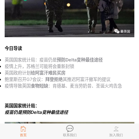
今日导读
英国国家统计局：疫苗仍是
预防Delta变种最佳途径
疫情上升，苏格兰可能将会重新封锁
英国政府计划
给阿富汗难民买房
鲍里斯召开G7会议：
拜登拒绝
其推迟阿富汗撤军的提议
疫情导致英国
食物短缺
：肯德基、麦当劳奶昔、圣诞火鸡告急
英国国家统计局：
疫苗仍是预防Delta变种最佳途径
首页
联系我们
加入我们