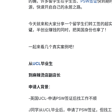
的确，许多留学生在学生签、
PSW签证
快到期
源，快速开启自己的永居之路。
今天就来和大家分享一个留学生们转工签的超
证
，半创业赚钱的同时，把英国身份也拿了！
一起来看几个真实案例吧！
从
UCL
毕业生
到麻辣烫店副店长
申请人背景
：
-英国UCL-申请PSW签证后找工作不顺
J同学从UCL毕业后，申请了PSW签证，但