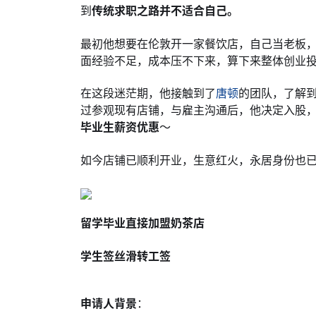
到
传统求职之路并不适合自己。
最初他想要在伦敦开一家餐饮店，自己当老板
面经验不足，成本压不下来，算下来整体创业
在这段迷茫期，他接触到了
唐顿
的团队，了解
过参观现有店铺，与雇主沟通后，他决定入股，
毕业生薪资优惠
～
如今店铺已顺利开业，生意红火，永居身份也
留学毕业直接加盟奶茶店
学生签丝滑转工签
申请人背景
：