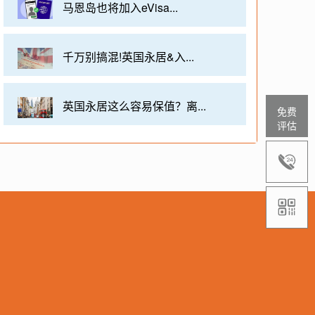
马恩岛也将加入eVisa...
千万别搞混!英国永居&入...
英国永居这么容易保值？离...
免费
评估

