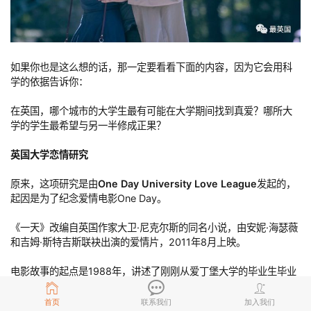
如果你也是这么想的话，那一定要看看下面的内容，因为它会用科
学的依据告诉你：
在英国，哪个城市的大学生最有可能在大学期间找到真爱？哪所大
学的学生最希望与另一半修成正果？
英国大学恋情研究
原来，这项研究是由
One Day University Love League
发起的，
起因是为了纪念爱情电影One Day。
《一天》改编自英国作家大卫·尼克尔斯的同名小说，由安妮·海瑟薇
和吉姆·斯特吉斯联袂出演的爱情片，2011年8月上映。
电影故事的起点是1988年，讲述了刚刚从爱丁堡大学的毕业生毕业
的德克斯特和艾玛初次相识，然后在接下来的20年里，他们每一年
的这一天都会见面，只见一面聊聊彼此的生活。
首页
联系我们
加入我们