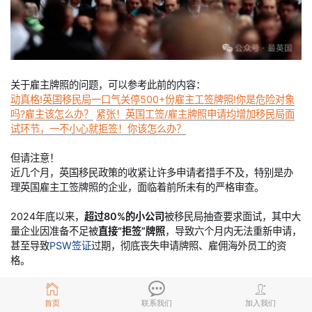
关于雇主牌照的问题，可以参考此前的内容：
动真格!英国移民局一口气关停500+份雇主工签牌照!你是危险对象
吗?雇主该怎么办？
紧张！英国工签/雇主牌照申请均增加移民局面
试环节，一不小心就拒签！你该怎么办？
但请注意！
近几个月，英国移民政策的收紧让许多申请者措手不及，特别是办
理英国雇主工签牌照的企业，面临着前所未有的严格审查。
2024年底以来，
超过80%的小公司
被移民局抽查要求面试，其中大
量企业因准备不足被
直接“拒签”牌照
，导致六个月内无法重新申请，
甚至导致
PSW签证
过期，彻底丧失申请牌照、雇佣海外员工的资
格。
还有许多企业主仍抱有侥幸心理，认为
“正规经营不会有问题”或“抽
首页
联系我们
加入我们
查概率很低”
，但现实是：