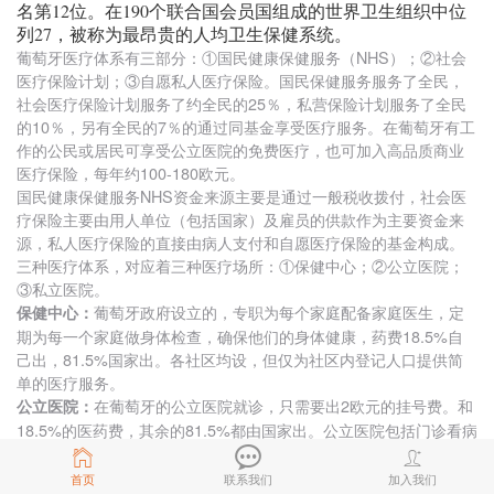
名第12位。在190个联合国会员国组成的世界卫生组织中位
列27，被称为最昂贵的人均卫生保健系统。
葡萄牙医疗体系有三部分：①国民健康保健服务（NHS）；②社会
医疗保险计划；③自愿私人医疗保险。国民保健服务服务了全民，
社会医疗保险计划服务了约全民的25％，私营保险计划服务了全民
的10％，另有全民的7％的通过同基金享受医疗服务。在葡萄牙有工
作的公民或居民可享受公立医院的免费医疗，也可加入高品质商业
医疗保险，每年约100-180欧元。
国民健康保健服务NHS资金来源主要是通过一般税收拨付，社会医
疗保险主要由用人单位（包括国家）及雇员的供款作为主要资金来
源，私人医疗保险的直接由病人支付和自愿医疗保险的基金构成。
三种医疗体系，对应着三种医疗场所：①保健中心；②公立医院；
③私立医院。
葡萄牙政府设立的，专职为每个家庭配备家庭医生，定
保健中心：
期为每一个家庭做身体检查，确保他们的身体健康，药费18.5%自
己出，81.5%国家出。各社区均设，但仅为社区内登记人口提供简
单的医疗服务。
在葡萄牙的公立医院就诊，只需要出2欧元的挂号费。和
公立医院：
18.5%的医药费，其余的81.5%都由国家出。公立医院包括门诊看病
免费，住院和治疗免费等医疗服务。如果治疗所需的药品在《国家
药品管理目录》下所列，那么患者也是可以免费使用的。
首页
联系我们
加入我们