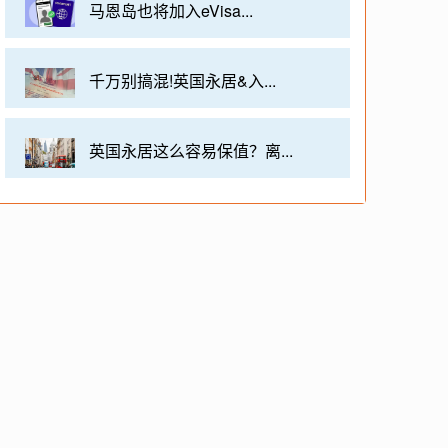
马恩岛也将加入eVisa...
千万别搞混!英国永居&入...
英国永居这么容易保值？离...