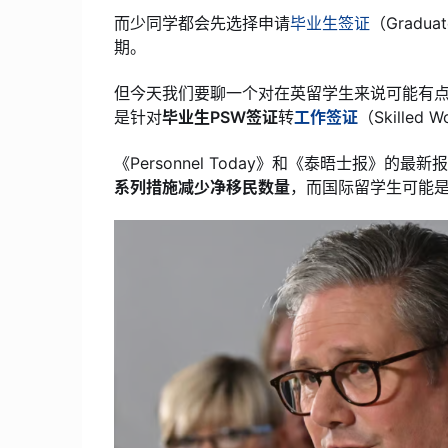
而少同学都会先选择申请
毕业生签证
（Gradu
期。
但今天我们要聊一个对在英留学生来说可能有点
是针对
毕业生PSW签证
转
工作签证
（Skilled
《Personnel Today》和《泰晤士报》的最
系列措施减少净移民数量
，而国际留学生可能