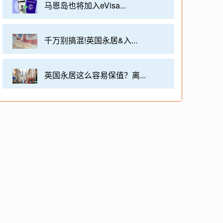
马恩岛也将加入eVisa...
千万别搞混!英国永居&入...
英国永居这么容易保值？离...