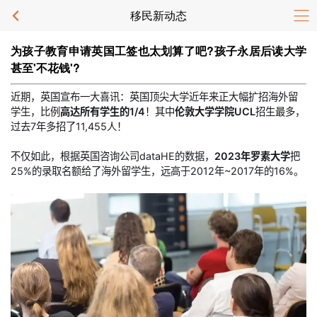
移民新动态
为孩子教育申请英国工签也太划算了吧?孩子永居后读大学
甚至'不花钱'?
近期，英国宣布一大喜讯：英国顶尖大学近年来正大幅扩招海外留
学生，比例
高达所有学生的1/4
！其中
伦敦大学学院UCL
招生最多，
过去7年多招了11,455人！
不仅如此，根据英国咨询公司dataHE的数据，
2023年罗素大学
把
25%的录取名额给了海外留学生，远高于2012年~2017年的16%。