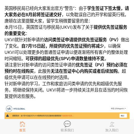
英国移民局已经向大家发出官方“警告”：由于
学生签证下签太慢，请
大家务必在8月前将签证递交好
，以免耽误自己的开学和留英行程。
唐顿在这里提醒大家，留学生稍微要留意的是：
本月15日，英国签证与移民局(UKVI)发布了关于
提供优先签证服务
的重要变化
：
UKVI就针对新申请的
访问类签证申请提供优先签证服务（PV）
做出
了变化。
自7月15日起，所提供的优先签证预约将减少
，以确保
UKVI可以处理更多的普通签证申请以便逐渐将所有客户的整体处理
时间缩短。
可获得的超级优先(SPV)申请数量维持不变
。
请注意针对新申请的访问类签证申请的
优先签证（PV）预约必须在
预约时在线购买
，此服务
无法在签证中心内购买或者后续加购
。超
级优先申请可以在在线预约时选择。
针对新申请的学习，工作和家庭访问类申请的优先和超级优先服
务，将继续保持关闭。UKVI将进一步持续关注并且在适当的时间恢
复提供这些服务。
首页
联系我们
加入我们