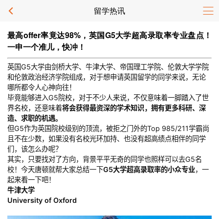
留学热讯
最高offer率竟达98%，英国G5大学超高录取率专业盘点！
一申一个准儿，快冲！
英国G5大学由剑桥大学、牛津大学、帝国理工学院、伦敦大学学院
和伦敦政治经济学院组成，对于想申请英国留学的同学来说，无论
哪所都令人心神向往！
毕竟能够进入G5院校，对于不少人来说，不仅意味着一脚踏入了世
界名校，还意味着
将会获得最资深的学术知识，拥有更多科研、深
造、求职的机遇。
但G5作为英国院校级别的顶流，被拒之门外的Top 985/211学霸尚
且不在少数，如果没有名校光环加持、也没有超高绩点相伴的同学
们，该怎么办呢？
其实，只要找对了方向，背景平平无奇的同学也照样可以去G5名
校！今天唐顿就帮大家总结一下
G5大学超高录取率的小众专业
，一
起来看一下吧！
牛津大学
University of Oxford