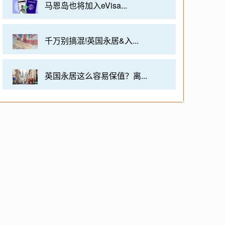
马恩岛也将加入eVisa...
千万别搞混!英国永居&入...
英国永居这么容易保值？离...