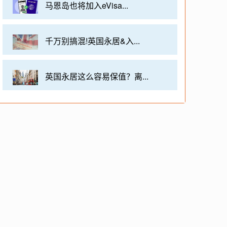
马恩岛也将加入eVisa...
千万别搞混!英国永居&入...
英国永居这么容易保值？离...