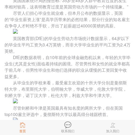
英国国家统计局的报告称:“35岁至49岁人群中教育过度的发生
率相对较高，这表明教育过度是英国劳动力市场的一个持续现象。”
尽管人们担心毕业生就业难，但本月公布的数据显示，英国
的“毕业生薪资上涨”是高学历带来的必然结果，部分行业的知名雇主
在争夺人才时绝不手软，开出了起薪超过40000英镑的高薪。
英国教育部(DfE)的毕业生劳动力市场统计数据显示，64岁以下
的毕业生平均工资为3.4万英镑，而非大学毕业生的平均工资为2.4万
英镑。
DfE的数据表明，自10年前的全球金融危机以来，年轻的大学毕
业生(尤其是女性)面临着持续的困境。尽管男性和女性的就业率都高
于前几年，但男性毕业生和他们选择的职业从缓慢的工资回复中收
益更多。
从毕业生的学校来看，最受雇主欢迎的十所大学分别是曼彻斯
特大学，布里斯托大学，伯明翰大学，华威大学，伦敦大学学院，
剑桥大学，诺丁汉大学，杜伦大学，利兹大学和牛津大学。
尽管剑桥和牛津是英国最具有知名度的两所大学，但在英国
top100雇主评选中，曼彻斯特大学以最高得分雄踞榜首。
01
首页
联系我们
加入我们
关于曼彻斯特大学