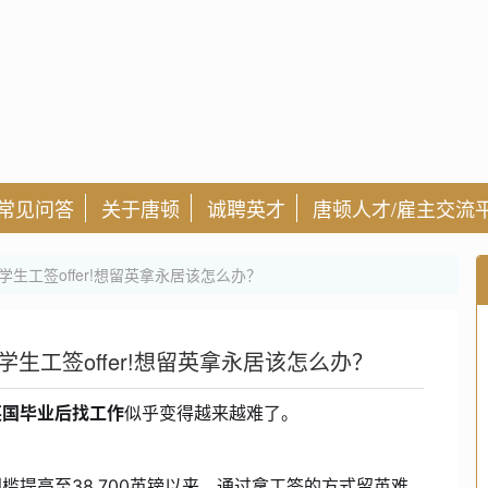
常见问答
关于唐顿
诚聘英才
唐顿人才/雇主交流
生工签offer!想留英拿永居该怎么办？
生工签offer!想留英拿永居该怎么办？
英国毕业后找工作
似乎变得越来越难了。
提高至38,700英镑以来，通过拿工签的方式留英难