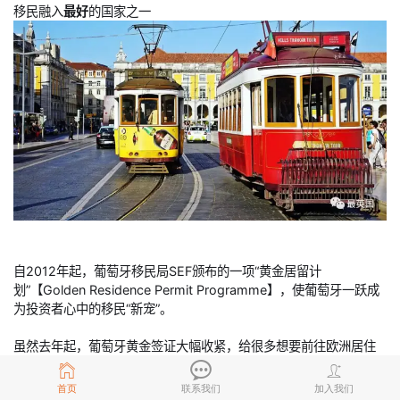
移民融入
最好
的国家之一
自2012年起，葡萄牙移民局SEF颁布的一项“黄金居留计
划”【Golden Residence Permit Programme】，使葡萄牙一跃成
为投资者心中的移民“新宠”。
虽然去年起，葡萄牙黄金签证大幅收紧，给很多想要前往欧洲居住
的朋友带来不小的打击，但是你知道吗：
其实除了黄金签证，葡萄牙还有
“工作签证”移民永居途径！
首页
联系我们
加入我们