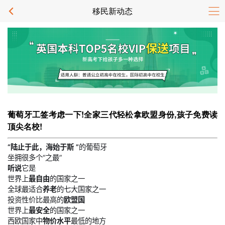
移民新动态
葡萄牙工签考虑一下!全家三代轻松拿欧盟身份,孩子免费读
顶尖名校!
“陆止于此，海始于斯 ”
的葡萄牙
坐拥很多个“之最”
听说
它是
世界上
最自由
的国家之一
全球最适合
养老
的七大国家之一
投资性价比最高的
欧盟国
世界上
最安全
的国家之一
西欧国家中
物价水平
最低的地方