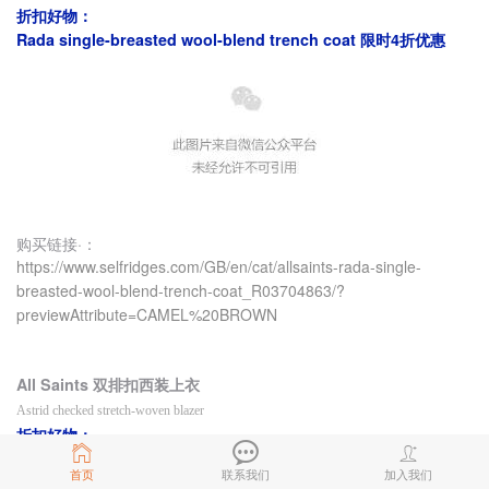
折扣好物：
Rada single-breasted wool-blend trench coat 限时4折优惠
购买链接·：
https://www.selfridges.com/GB/en/cat/allsaints-rada-single-
breasted-wool-blend-trench-coat_R03704863/?
previewAttribute=CAMEL%20BROWN
All Saints 双排扣西装上衣
Astrid checked stretch-woven blazer
折扣好物：
Astrid checked stretch-woven blazer 5.5折优惠
首页
联系我们
加入我们