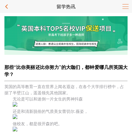
留学热讯
那些“比你美丽还比你努力”的大咖们，都钟爱哪几所英国大
学？
英国的高等教育一直在世界上闻名遐迩，在各个大学排行榜中，占
据了半壁江山，遥遥领先其他国家。
无论是可以和迷倒一片女生的男神抖森
还是和清新脱俗的气质美女蕾切尔.薇姿，
做校友，都是很开森的吧。