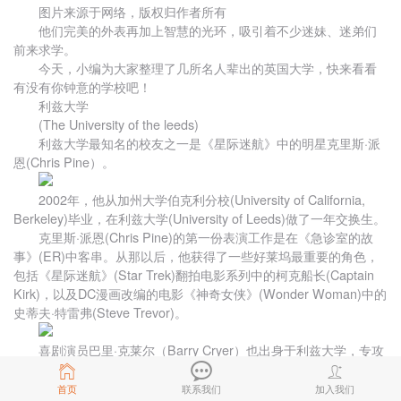
图片来源于网络，版权归作者所有
他们完美的外表再加上智慧的光环，吸引着不少迷妹、迷弟们
前来求学。
今天，小编为大家整理了几所名人辈出的英国大学，快来看看
有没有你钟意的学校吧！
利兹大学
(The University of the leeds)
利兹大学最知名的校友之一是《星际迷航》中的明星克里斯·派
恩(Chris Pine）。
2002年，他从加州大学伯克利分校(University of California,
Berkeley)毕业，在利兹大学(University of Leeds)做了一年交换生。
克里斯·派恩(Chris Pine)的第一份表演工作是在《急诊室的故
事》(ER)中客串。从那以后，他获得了一些好莱坞最重要的角色，
包括《星际迷航》(Star Trek)翻拍电影系列中的柯克船长(Captain
Kirk)，以及DC漫画改编的电影《神奇女侠》(Wonder Woman)中的
史蒂夫·特雷弗(Steve Trevor)。
喜剧演员巴里·克莱尔（Barry Cryer）也出身于利兹大学，专攻
英语文学专业。
大学毕业以后，克莱尔与包括罗里·布雷姆纳(Rory Bremner)、
首页
联系我们
加入我们