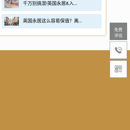
千万别搞混!英国永居&入...
英国永居这么容易保值？离...
免费
评估

