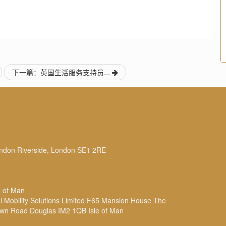
下一篇：英国生活服务支持员...
n Riverside, London SE1 2RE
6
 of Man
obility Solutions Limited F65 Mansion House The
own Road Douglas IM2 1QB Isle of Man
6