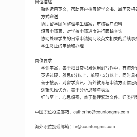
岗位描述
熟练运用英文，帮助客户撰写留学文书、履历及相
方式递送
协助留学顾问整理学生档案，审核客户资料
填写申请表，对学校申请进度进行跟踪查询
协助处理学生的日常申请疑问及英文相关的后续事
学生签证的申请和办理
岗位要求
学识丰富，善于把日常积累运用到写作中，有海外
英语过硬，雅思8分以上，单项7.5分以上，同时
善于搜索，对留学资讯、海外教育与申请方面信息
逻辑思维优秀，善于分析思辨与表达
细节至上，心思缜密，善于整理繁琐文件、归类档
中国职位投递邮箱：catherine@countongms.com
海外职位投递邮箱：hr@countongms.com