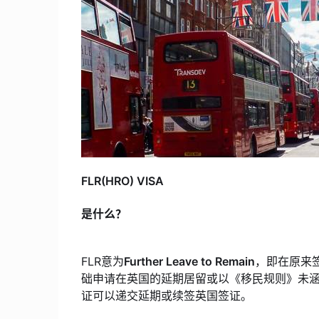
FLR(HRO) VISA
是什么？
FLR意为
Further Leave to Remain
，即在原来签
础申请在英国的延期居留或以《移民规则》未
证可以递交延期或续签英国签证。