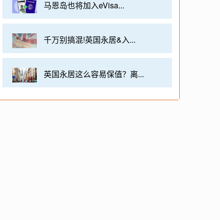
马恩岛也将加入eVisa...
千万别搞混!英国永居&入...
英国永居这么容易保值？离...