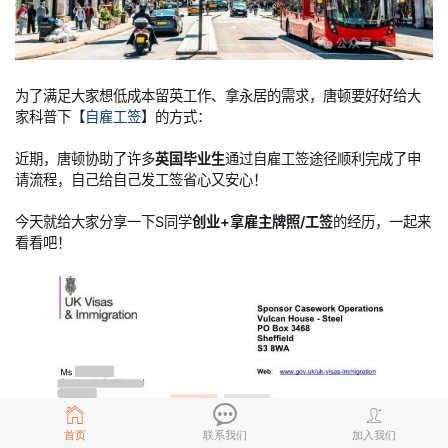
为了满足大家想低成本留英工作、拿永居的需求，唐顿要好好给大
家科普下【
自雇工签
】的方式：
近期，唐顿协助了许多
英国毕业生
通过自雇工签途径顺利完成了申
请流程，自己给自己发工签省心又安心！
今天就给大家分享一下S同学
创业+拿雇主牌照/工签
的经历，一起来
看看吧！
首页
联系我们
加入我们