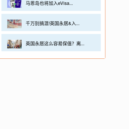
马恩岛也将加入eVisa...
千万别搞混!英国永居&入...
英国永居这么容易保值？离...