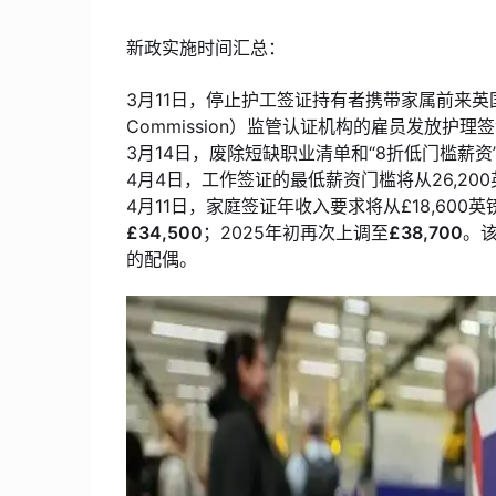
新政实施时间汇总：
3月11日，停止护工签证持有者携带家属前来英国，
Commission）监管认证机构的雇员发放护理
3月14日，废除短缺职业清单和“8折低门槛薪
4月4日，工作签证的最低薪资门槛将从26,20
4月11日，家庭签证年收入要求将从£18,600
£34,500
；2025年初再次上调至
£38,700
。
的配偶。