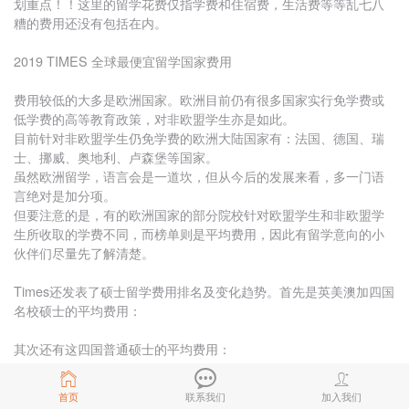
划重点！！这里的留学花费仅指学费和住宿费，生活费等等乱七八
糟的费用还没有包括在内。
2019 TIMES 全球最便宜留学国家费用
费用较低的大多是欧洲国家。欧洲目前仍有很多国家实行免学费或
低学费的高等教育政策，对非欧盟学生亦是如此。
目前针对非欧盟学生仍免学费的欧洲大陆国家有：法国、德国、瑞
士、挪威、奥地利、卢森堡等国家。
虽然欧洲留学，语言会是一道坎，但从今后的发展来看，多一门语
言绝对是加分项。
但要注意的是，有的欧洲国家的部分院校针对欧盟学生和非欧盟学
生所收取的学费不同，而榜单则是平均费用，因此有留学意向的小
伙伴们尽量先了解清楚。
Times还发表了硕士留学费用排名及变化趋势。首先是英美澳加四国
名校硕士的平均费用：
其次还有这四国普通硕士的平均费用：
英国名校硕士留学学费平均约18000英磅，生活费平均8000英磅，
首页
联系我们
加入我们
总费用平均46000英磅，预估每年会有5%左右的涨幅；