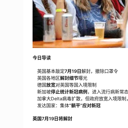
今日导读
英国基本敲定
7月19日
解封，撤除口罩令
英国各地区
解封细节
曝光
德国
放宽
对英国等国入境限制
新加坡
停止统计新冠病例
，进入流行病新常
加拿大Delta病毒扩散，但政府放宽入境限制
发达国家：集体
“躺平”应对新冠
英国7月19日将解封