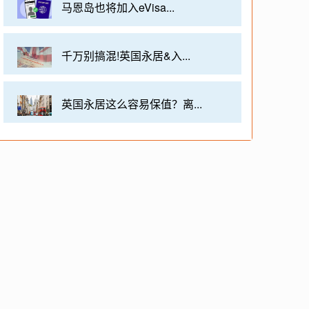
马恩岛也将加入eVisa...
千万别搞混!英国永居&入...
英国永居这么容易保值？离...