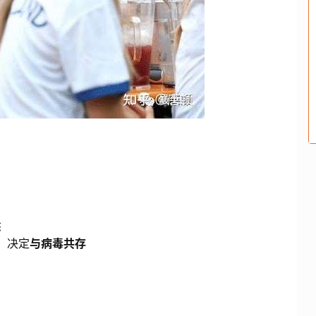
态
，决定
与病毒共存