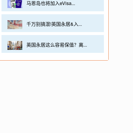
马恩岛也将加入eVisa...
千万别搞混!英国永居&入...
英国永居这么容易保值？离...