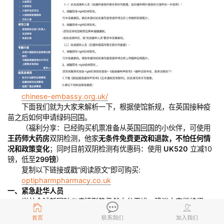
chinese-embassy.org.uk/
下面我们就为大家来解析一下，根据使馆新规，在英国接种疫
苗之后如何申请绿码回国。
（福利分享：已经购买机票准备从英国回国的小伙伴，可使用
王药师大药房
双阴检测，他家
无条件免费更改和退款，不怕任何情
况和政策变化
；同时目前双阴检测有优惠码：使用
UK520
立减10
镑，低至
299镑
）
复制以下链接或戳“阅读原文”即可购买:
optipharmpharmacy.co.uk
一、紧急赴华人员
当前全球新冠肺炎疫情形势仍然十分严峻，建议大家继续坚
持“非必要，非紧急，不旅行”原则，尽量避免长途或跨境旅行。对确
首页
联系我们
加入我们
有紧急赴华需要的人员，请继续按照大使馆2月17日通知要求申报健