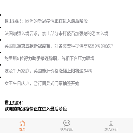
世卫组织：欧洲的新冠疫情
正在进入最后阶段
法国加强入境要求，禁止部分
未打疫苗加强剂
的游客入境
英国批准
第五款新冠疫苗
，对各类变种提供高达89%的保护
鲍里斯
5位得力助手接连辞职
，首相下台压力骤增
波及千万家庭，英国能源价格
涨幅上限将达54%
女王生日庆典，游行阅兵式
门票抽签开始
世卫组织：
欧洲的新冠疫情正在进入最后阶段
首页
联系我们
加入我们