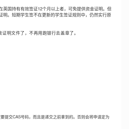
在英国持有有效签证12个月以上者，可免提供资金证明。但
证明。短期学生签不在更新的学生签证规则中，仍然实行原
效证明文件了，不再用跑银行去盖章了
。
要提交CAS号码，而且是递交之前拿到的。否则会将申请定为