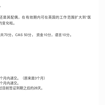
。
还是其配偶
，在有效期内可在英国的工作范围扩大到“医
的变化啦。
共70分，CAS 50分， 资金10分，语言10分。
6个月内递交。（原来是3个月）
3个月内递交。
过目前签证到期之后的28天。