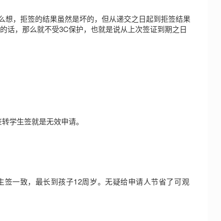
么想，拒签的结果虽然是坏的，但从递交之日起到拒签结果
回的话，那么就不受3C保护，也就是说从上次签证到期之日
签转学生签就是无效申请。
生签一致，最长到孩子12周岁。
无疑给申请人节省了可观