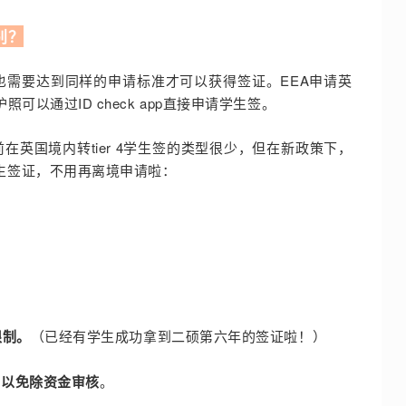
别？
也需要达到同样的申请标准才可以获得签证。EEA
申请英
以通过ID check app直接申请学生签。
英国境内转tier 4学生签的类型很少，但在新政策下，
生签证，不用再离境申请啦：
限制。
（已经有学生成功拿到二硕第六年的签证啦！
）
可以免除资金审核
。