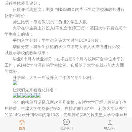
课程整体质量评分；
反馈评估满意度：由参与NSS调查的毕业生对学校和教师进行
反馈和评价；
师生比例：每名教职员工负担的学生人数；
大学在学生身上的投入(不包含老师工资)：英国大学花费在每个
学生身上的钱；
平均入学分数：学生进入该大学时的UCAS分数；
增值分数：将学生获得的学位成绩与大学入学成绩进行比较，
以显示学校的教学成果；
毕业6个月内就业得分：在毕业后6个月内找到符合学位水平的
工作，或继续学习深造的学生比例。它反映了大学在就业能力方面
的优势；
升学率：大学一年级升入二年级的学生比例；
让我们先来看看总排名：
今年的榜单可谓是几家欢喜几家愁，剑桥大学已经连续第8年位
居榜首，牛津大学仍然保持第2。在排名前10名中，利兹大学从去年
的第14位跃升到今年的第10名，去年排名第6的拉夫堡大学今年跃居
第4。
而广受关注的伦敦大学学院(UCL)没能保持住前10的地位，从去
首页
联系我们
加入我们