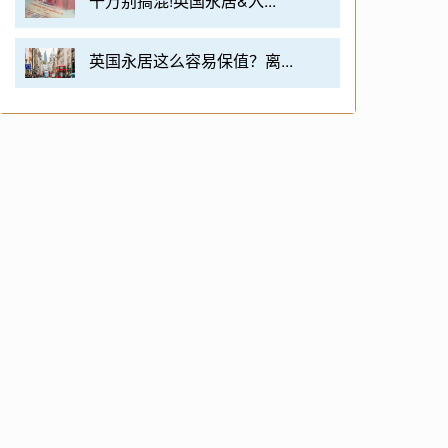
千万别搞混!英国永居&入...
英国永居这么容易保值？离...