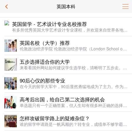
英国本科
英国留学 - 艺术设计专业名校推荐
有多所优秀英国大学艺术设计专业课程，并欢迎来自世界各地的学生赴英深造。不管你现有水平如何，总能找到适合自己的课程。英国艺术设计类课程分职业课程、本科课程和研究生课程三大类，你可以按自己的水平开始学习选择不同种类的学院——从普通的延续教育学院一直到独树一帜的皇家艺术学院。
英国名校（大学）推荐
伦敦政治经济学院 伦敦政治经济学院（London School of Economics and Political Science, 简称LSE），由Beatrice和Sidney Webb创建
五步选择适合你的大学
来看看国外网站如何建议学生选学校，清晰明了五步走。Step 1Decide what you want to study (that is, what you wish to do in your
90后心仪的那些专业
在今天的留学大军中，90后显然勇猛地成为了主力。作为新生而个性化的一代，在留学英国之际，他们对专业会有怎样的考量和偏好呢，不妨和小编一起一探究竟～一、计算机专业英国大学计算机专业是一门包含各种各样
高考后出国，给自己第二次选择的机会
单选题只有一个正确答案，但人生却有很多种正确的选择：升读国内大学是一种，高考后出国留学也是一种！无论是高考后突然渴望体验留学生活的“探险家”，还是发挥失常但又不愿被“一考定终身”的“反抗者”，选择出国
怎样攻破留学路上的疑难杂症？
谁的留学申请路是一帆风顺的？转专业，成绩单不够学霸、预硕成绩没过关，几乎是申请路上的三座大山。今天就娓娓道来3个特别棘手的留学坎坷小故事&秀出他们已经成功获得的Offer——留学路上的各种疑难杂“证”