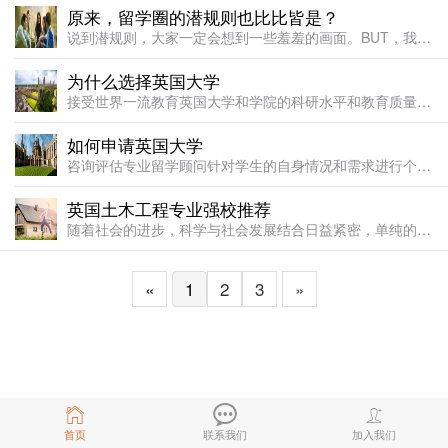
原来，留学圈的潜规则也比比皆是？
说到潜规则，大家一定会想到一些羞羞的画面。BUT，我们今天要说的是跟各位更加息息相关的留学圈潜规则！！神马？留学圈也有潜规则？！是的骚年，掌握住这些，offer就在不远处向你招手了哦~潜规则1：不
为什么选择英国大学
接受世界一流教育英国大学和学院的科研水平和教育质量享誉全球，吸引了一大批世界杰出的专业学者和业内专家来英深造。英国教育鼓励学生独立思考、勇于表达自己的想法，为培养拥有创新意识的 21 世纪国际人才创造
如何申请英国大学
咨询评估专业留学顾问针对学生的自身情况和需求进行个性化分析，指导并规划发展方向。签署协议客户仔细阅读协议书和条款，与唐顿国际顾问正式签约。材料准备协助学生准备学校申请材料：为其提供具体完整的材料清单，
英国土木工程专业强校推荐
随着社会的进步，科学与社会发展结合日益紧密，单纯的学科类专业已无法满足日益增长的社会需求，所以知识与实践紧密结合的专业逐渐显露出其特有的优势，在日渐艰难的就业领域异军突起。譬如土木工程专业。本专业培养
«
1
2
3
»
首页
联系我们
加入我们