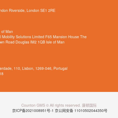
n Riverside, London SE1 2RE
6
 of Man
obility Solutions Limited F65 Mansion House The
own Road Douglas IM2 1QB Isle of Man
6
dade, 110, Lisbon, 1269-046, Portugal
18
Counton GMS © All rights reserved. 唐顿国际
京ICP备2021008951号-1
京公网安备 11010502044350号