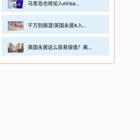
马恩岛也将加入eVisa...
千万别搞混!英国永居&入...
英国永居这么容易保值？离...