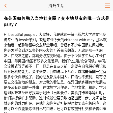
海外生活
在英国如何融入当地社交圈？交本地朋友的唯一方式是
party？
Hi beautiful people，大家好，我是就读于纽卡斯尔大学跨文化交
流专业的Jessie学姐，欢迎来到今天的chitchat with me，那么就
来和我一起聊聊留学交友那些事吧。曾经有不少中国朋友问过我，
你是怎样交到这么多外国朋友的？首先我想说，无论是哪一国朋
友，在交友之前，都请务必擦亮眼睛。由于不少留学生从小生长在
中国，与英国/他国有较多文化差异。我们的生活/饮食习惯，学习/
交流模式等等都不一样，但是在交友之前一定要有自我保护意识和
应对危机的能力。关乎交友，我想说以下几点：
跳出舒适圈
一定有
很多小伙伴想说了，我的朋友都是中国人，口语也不流利，没有必
要去交往当地的朋友。对此我的看法是，在异国他乡拥有本地朋友
是多么有帮助的一件事，在你想学习俚语，当地文化，租房，学习
遇到困难甚至想寻找娱乐场所（当地景点，美食打卡地等等）时，
他们能提供许多帮助。这时候就需要勇敢地迈出第一步，充满自信
就是你的魅力所在。在他们和你主动打招呼时就要去积极回应，这
样可以不仅能锻炼到自己的口语，还可以有效提升社交和语言组织