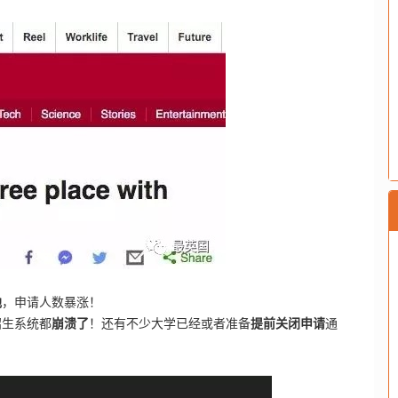
地
，申请人数暴涨！
招生系统都
崩溃了
！还有不少大学已经或者准备
提前关闭申请
通