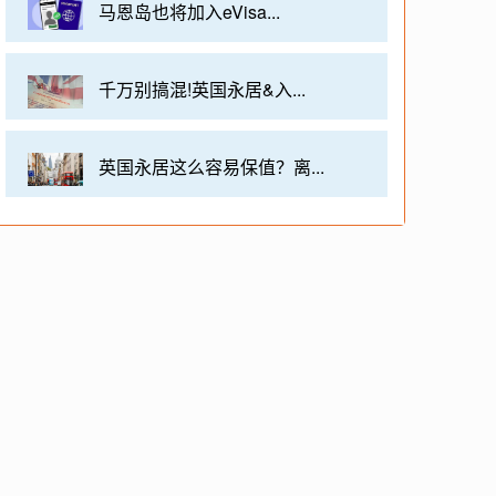
马恩岛也将加入eVisa...
千万别搞混!英国永居&入...
英国永居这么容易保值？离...