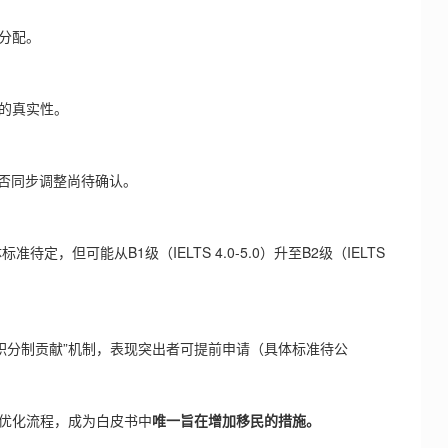
分配。
的真实性。
否同步调整尚待确认。
标准待定，但可能从B1级（IELTS 4.0-5.0）升至B2级（IELTS
积分制贡献”机制，表现突出者可提前申请（具体标准待公
l routes将优化流程，成为白皮书中
唯一旨在增加移民的措施。