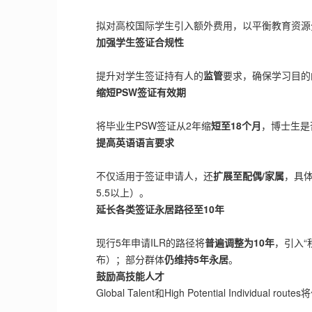
拟对高校国际学生引入额外费用，以平衡教育资源
加强学生签证合规性
提升对学生签证持有人的
监管
要求，确保学习目的
缩短PSW签证有效期
将毕业生PSW签证从2年缩
短至18个月
，博士生是
提高英语语言要求
不仅适用于签证申请人，还
扩展至配偶/家属
，具体
5.5以上）。
延长各类签证永居路径至10年
现行5年申请ILR的路径将
普遍调整为10年
，引入“
布）；部分群体
仍维持5年永居
。
鼓励高技能人才
Global Talent和High Potential Individua