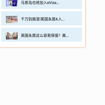
马恩岛也将加入eVisa...
千万别搞混!英国永居&入...
英国永居这么容易保值？离...