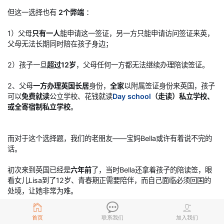
但这一选择也有
2个弊端
：
1）父母
只有一人
能申请这一签证，另一方只能申请访问签证来英，
父母无法长期同时陪在孩子身边；
2）孩子一旦
超过12岁
，父母任何一方都无法继续办理陪读签证。
2、父母
一方办理英国长居
身份，
全家
以附属签证身份来英国，孩子
可以
免费就读
公立学校、花钱就读
Day school
（走读）私立学校、
或全寄宿制私立学校
。
而对于这个选择题，我们的老朋友——宝妈Bella或许有着说不完的
话。
初次来到英国已经是
六年前
了，当时Bella还拿着孩子的陪读签，眼
看女儿Lisa到了12岁、青春期正需要陪伴，而自己面临必须回国的
处境，让她非常为难。
正在那个阶段，Bella结识了唐顿，通过一番了解过后，果断选择办
首页
联系我们
加入我们
理我们的工签项目，这样就可以长期陪在孩子身边；