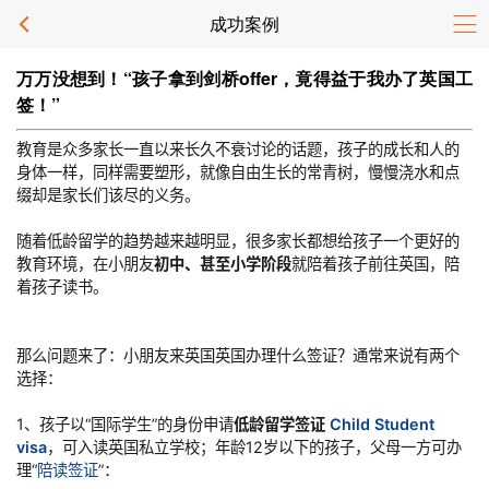
成功案例
万万没想到！“孩子拿到剑桥offer，竟得益于我办了英国工
签！”
教育是众多家长一直以来长久不衰讨论的话题，孩子的成长和人的
身体一样，同样需要塑形，就像自由生长的常青树，慢慢浇水和点
缀却是家长们该尽的义务。
随着低龄留学的趋势越来越明显，很多家长都想给孩子一个更好的
教育环境，在小朋友
初中、甚至小学阶段
就陪着孩子前往英国，陪
着孩子读书。
那么问题来了：小朋友来英国英国办理什么签证？通常来说有两个
选择：
1、孩子以“国际学生”的身份申请
低龄留学签证
Child Student
visa
，可入读英国私立学校；年龄12岁以下的孩子，父母一方可办
理“
陪读签证
”：