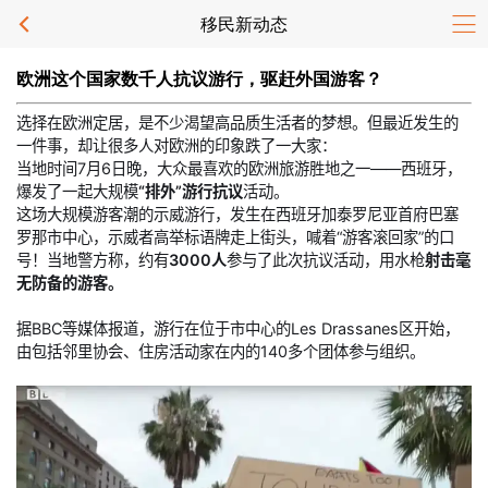
移民新动态
欧洲这个国家数千人抗议游行，驱赶外国游客？
选择在欧洲定居，是不少渴望高品质生活者的梦想。但最近发生的
一件事，却让很多人对欧洲的印象跌了一大家：
当地时间7月6日晚，大众最喜欢的欧洲旅游胜地之一——西班牙，
爆发了一起大规模
“排外”游行抗议
活动。
这场大规模游客潮的示威游行，发生在西班牙加泰罗尼亚首府巴塞
罗那市中心，示威者高举标语牌走上街头，喊着“游客滚回家”的口
号！当地警方称，约有
3000人
参与了此次抗议活动，用水枪
射击毫
无防备的游客。
据BBC等媒体报道，游行在位于市中心的Les Drassanes区开始，
由包括邻里协会、住房活动家在内的140多个团体参与组织。