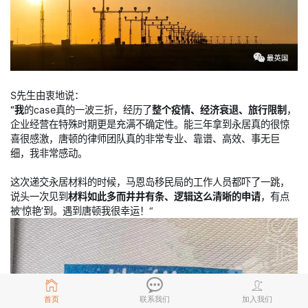
S先生由衷地说：
“我
的case真的一波三折，经历了
整个疫情、经济衰退、旅行限制
，
企业经营在特殊时期更是充满不确定性。能三年拿到永居真的很惊
喜很感激，唐顿的律师团队真的非常专业、靠谱、高效、事无巨
细，我非常感动。
这次递交永居材料的时候，马恩岛移民局的工作人员都吓了一跳，
说头一次见到
材料如此多而井井有条、逻辑这么清晰的申请
，有点
被‘惊艳’到。遇到唐顿我很幸运！“
首页
联系我们
加入我们