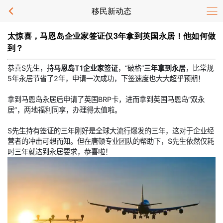
移民新动态
太惊喜，马恩岛企业家签证仅3年拿到英国永居！他如何做
到？
恭喜S先生，持
马恩岛T1企业家签证
，“破格”
三年拿到永居
，比常规
5年永居节省了2年，申请一次成功，下签速度也大大超乎预期！
拿到马恩岛永居后申请了英国BRP卡，进而拿到英国马恩岛“双永
居”，两地福利同享，办理得太值啦。
S先生持有签证的三年刚好是全球大流行爆发的三年，这对于企业经
营者的冲击可想而知。但在唐顿专业团队的帮助下，S先生依然仅耗
时三年就达到永居要求，恭喜啦！