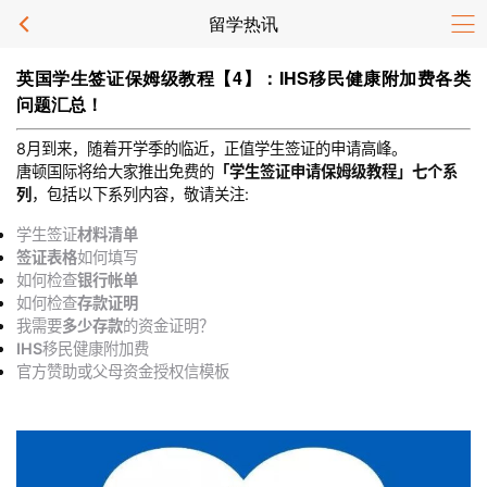
留学热讯
英国学生签证保姆级教程【4】：IHS移民健康附加费各类
问题汇总！
8月到来，随着开学季的临近，正值学生签证的申请高峰。
唐顿国际将给大家推出免费的
「学生签证申请保姆级教程」七个系
列
，包括以下系列内容，敬请关注:
学生签证
材料清单
签证表格
如何填写
如何检查
银行帐单
如何检查
存款证明
我需要
多少存款
的资金证明？
IHS
移民健康附加费
官方赞助或父母资金授权信模板